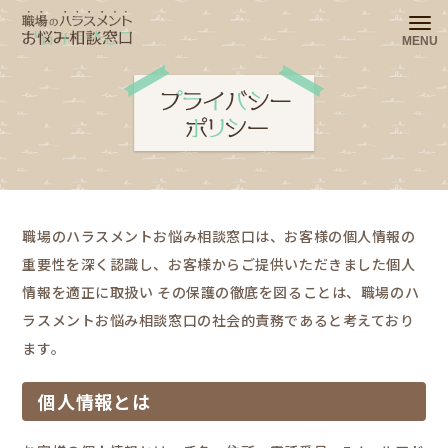
お
メニ
MENU
悩
み
相
談
窓
プ
口
ラ
イ
職場のハラスメントお悩み相談窓口は、お客様の個人情報の
バ
重要性を深く認識し、お客様からご提供いただきました個人
シ
情報を適正に取扱い その保護の徹底を図ることは、職場のハ
ー
ラスメントお悩み相談窓口の社会的責務であると考えており
ポ
ます。
リ
シ
個人情報とは
ー